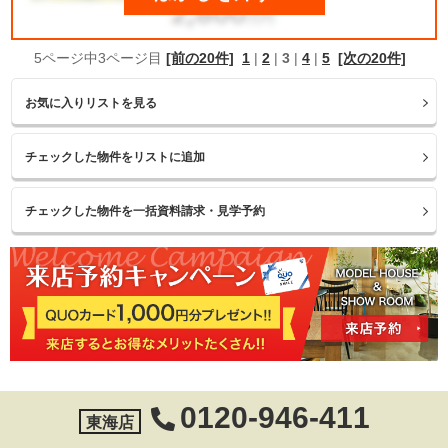
5ページ中3ページ目
[前の20件]
1
|
2
|
3
|
4
|
5
[次の20件]
お気に入りリストを見る
0120-946-411
東海店