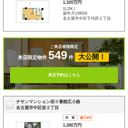
1,320万円
1LDK /
築年月1980/6
名古屋市中区千代田２丁目
ご来店者様限定
549
大公開！
来店限定物件
件
来店予約はこちら
チサンマンション栄Ⅱ番館広小路
名古屋市中区栄２丁目
1,280万円