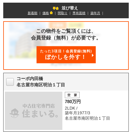
並び替え
新着順
｜
価格
｜
間取り
｜
専有面積
｜
築年月
｜
この物件をご覧頂くには、
会員登録（無料）が必要です。
たった3項目！会員登録(無料)
ぼかしを外す！
コーポ内田橋
名古屋市南区明治１丁目
780万円
2LDK /
築年月1977/3
名古屋市南区明治１丁目