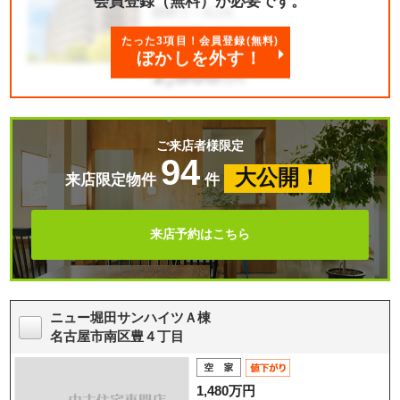
会員登録（無料）が必要です。
たった3項目！会員登録(無料)
ぼかしを外す！
ご来店者様限定
94
大公開！
来店限定物件
件
来店予約はこちら
ニュー堀田サンハイツＡ棟
名古屋市南区豊４丁目
1,480万円