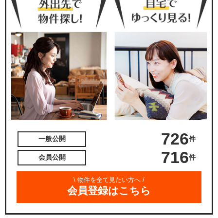
726
件
一般公開
716
件
会員公開
\ 物件を全て見たい方へ /
会員登録はこちら