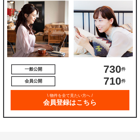
730
件
一般公開
710
件
会員公開
\ 物件を全て見たい方へ /
会員登録はこちら