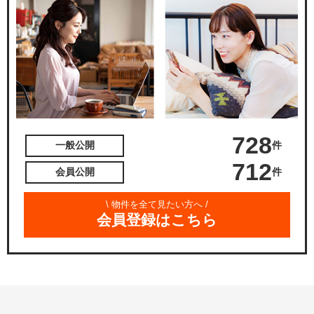
728
件
一般公開
712
件
会員公開
\ 物件を全て見たい方へ /
会員登録はこちら