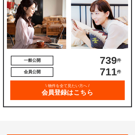
739
件
一般公開
711
件
会員公開
\ 物件を全て見たい方へ /
会員登録はこちら