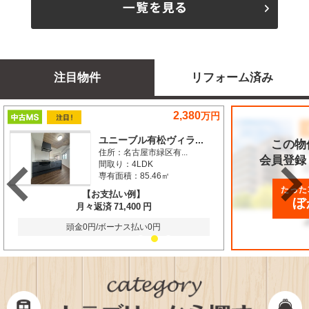
注目物件
リフォーム済み
2,380
万円
ユニーブル有松ヴィラ...
この物
住所：
名古屋市緑区有...
会員登録
間取り：
4LDK
専有面積：
85.46㎡
たった
【お支払い例】
ぼ
月々返済
71,400
円
頭金0円/ボーナス払い0円