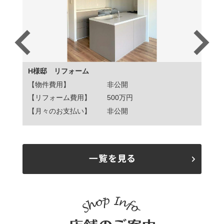
H様邸 リフォーム
K様
【物件費用】
非公開
【物
【リフォーム費用】
500万円
【リ
【月々のお支払い】
非公開
【月