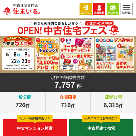
現在の登録物件数
7,757
件
一般公開
会員限定
店舗公開
726
716
6,315
件
件
件
リノベ済み物件あり！
人気エリアはお早めに！
中古マンション検索
中古戸建て検索