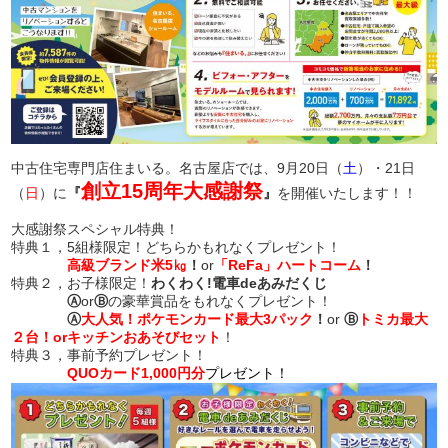
中古住宅専門店住まいる。名古屋店では、9月20日（
土
）・21日
創立15周年大感謝祭
（
日
）に
『
』
を開催いたします！！
大感謝祭スペシャル特典！
特典１，5組様限定！どちらかもれなくプレゼント！
高級ブランド米
5㎏
！
or
「ReFa」ハートコーム
！
特典２，お子様限定！
わくわく!
電車deあみだくじ
Ⓐ
or
Ⓑ
の豪華賞品をもれなくプレゼント！
Ⓐ
大人気！ポケモンカード最大3パック
！
or
Ⓑ
トミカ最大
２台！orキッチンおあそびセット
！
特典３，事前予約プレゼント！
QUOカード1,000円分
プレゼント！