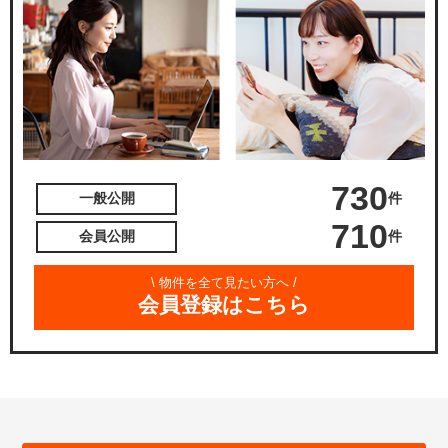
730
件
一般公開
710
件
会員公開
\ 物件を全て見たい方へ /
会員登録はこちら