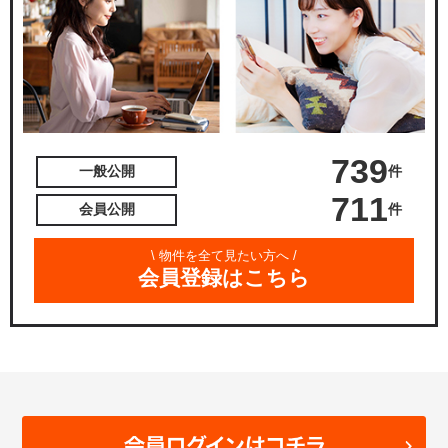
739
件
一般公開
711
件
会員公開
\ 物件を全て見たい方へ /
会員登録はこちら