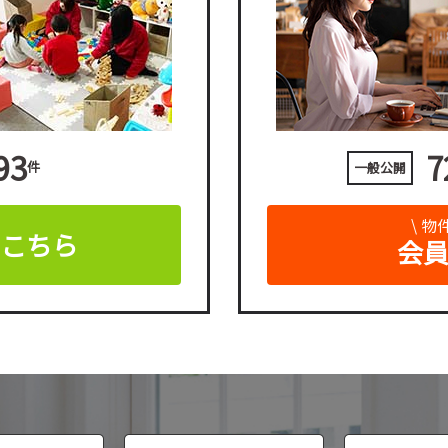
93
7
件
一般公開
\ 
はこちら
会