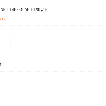
LDK
4K～4LDK
5K以上
ます。
成