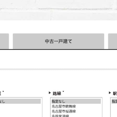
*
*
域
路線
駅