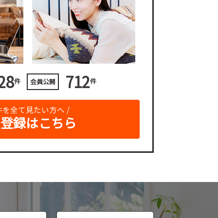
28
712
件
件
会員公開
物件を全て見たい方へ /
員登録はこちら