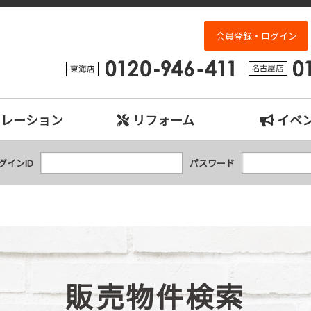
検索｜名古屋市、日進市、東郷町、豊明市、長久手市、東海市、大府市の中古
会員登録・ログイン
ュレーション
リフォーム
イベ
グインID
パスワード
販売物件検索