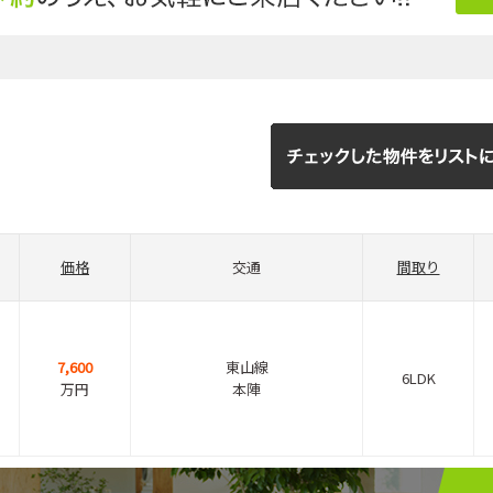
価格
交通
間取り
7,600
東山線
6LDK
万円
本陣