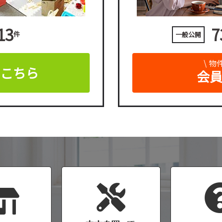
13
7
件
一般公開
\ 
はこちら
会