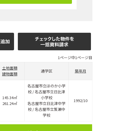
1ページ中1ページ目
土地面積
通学区
築年月
建物面積
名古屋市立ほのか小学
校 / 名古屋市立日比津
145.34㎡
小学校
1992/10
261.24㎡
名古屋市立日比津中学
校 / 名古屋市立笈瀬中
学校
ホームページ上で公開
店舗限定の公開物件数
件
来店予約キャンペーン