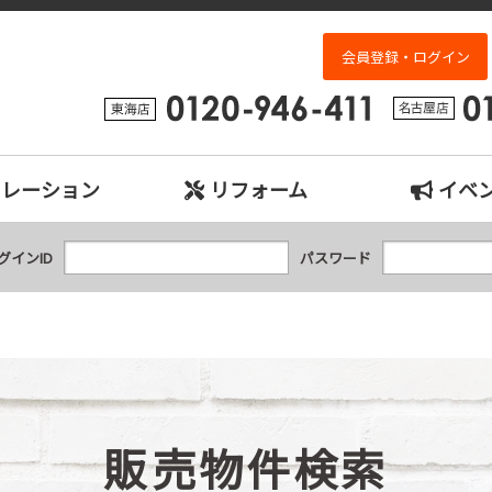
検索｜名古屋市、日進市、東郷町、豊明市、長久手市、東海市、大府市の中古
会員登録・ログイン
ュレーション
リフォーム
イベ
グインID
パスワード
販売物件検索