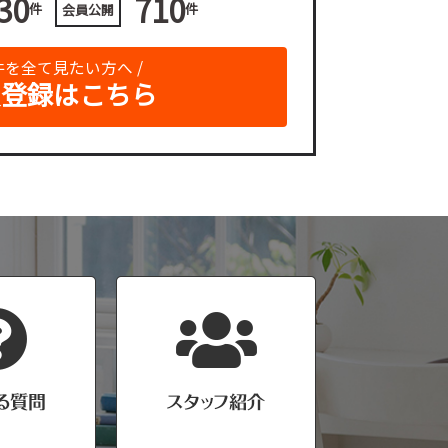
30
710
件
件
会員公開
物件を全て見たい方へ /
員登録はこちら