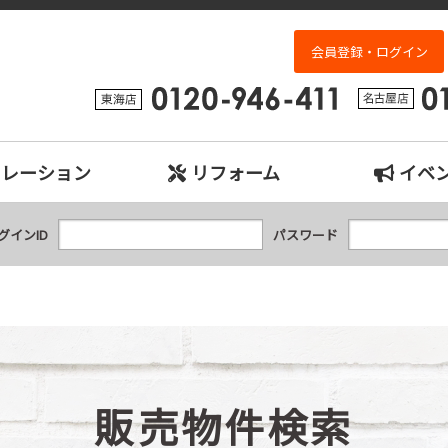
検索｜名古屋市、日進市、東郷町、豊明市、長久手市、東海市、大府市の中古
会員登録・ログイン
ュレーション
リフォーム
イベ
グインID
パスワード
販売物件検索