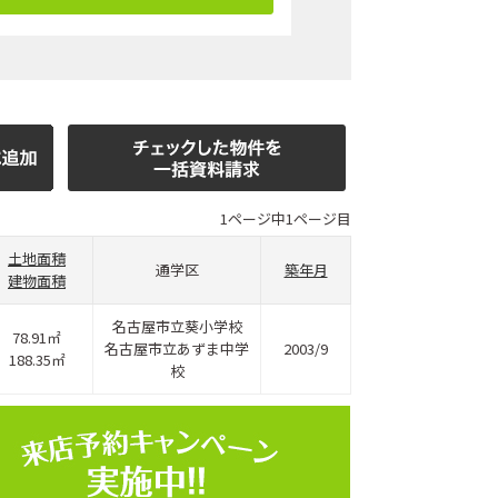
1ページ中1ページ目
土地面積
通学区
築年月
建物面積
名古屋市立葵小学校
78.91㎡
名古屋市立あずま中学
2003/9
188.35㎡
校
ホームページ上で公開
店舗限定の公開物件数
件
来店予約キャンペーン