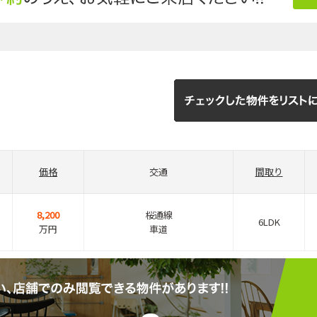
価格
交通
間取り
8,200
桜通線
6LDK
万円
車道