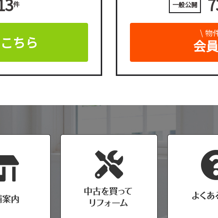
13
7
件
一般公開
\ 
はこちら
会