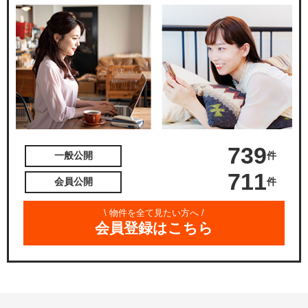
739
件
一般公開
711
件
会員公開
\ 物件を全て見たい方へ /
会員登録はこちら