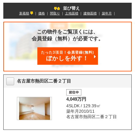
並び替え
新着順
｜
価格
｜
間取り
｜
土地面積
｜
建物面積
｜
築年月
｜
この物件をご覧頂くには、
会員登録（無料）が必要です。
たった3項目！会員登録(無料)
ぼかしを外す！
名古屋市熱田区二番２丁目
4,049万円
4SLDK / 129.39㎡
築年月2010/11
名古屋市熱田区二番２丁目