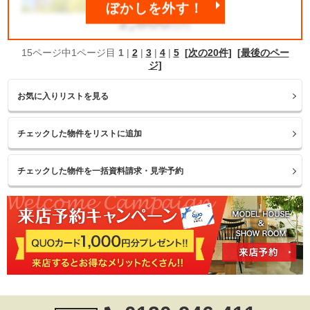
ぼかしを外す！
15ページ中1ページ目
1
|
2
|
3
|
4
|
5
[次の20件]
[最後のペー
ジ]
お気に入りリストを見る