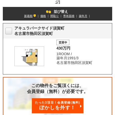
ジ]
並び替え
新着順
｜
価格
｜
間取り
｜
専有面積
｜
築年月
｜
アキュラパークサイド須賀町
名古屋市熱田区須賀町
430万円
1ROOM /
築年月1991/3
名古屋市熱田区須賀町
この物件をご覧頂くには、
会員登録（無料）が必要です。
たった3項目！会員登録(無料)
ぼかしを外す！