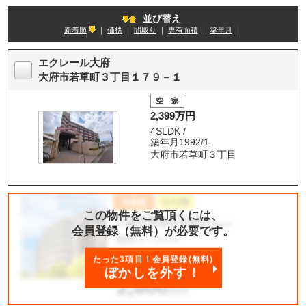
並び替え
新着順
｜
価格
｜
間取り
｜
専有面積
｜
築年月
｜
エクレール大府
大府市若草町３丁目１７９－１
2,399万円
4SLDK /
築年月1992/1
大府市若草町３丁目
この物件をご覧頂くには、
会員登録（無料）が必要です。
たった3項目！会員登録(無料)
ぼかしを外す！