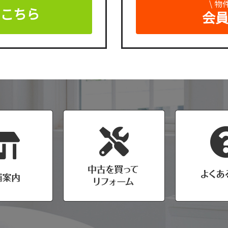
\ 
はこちら
会