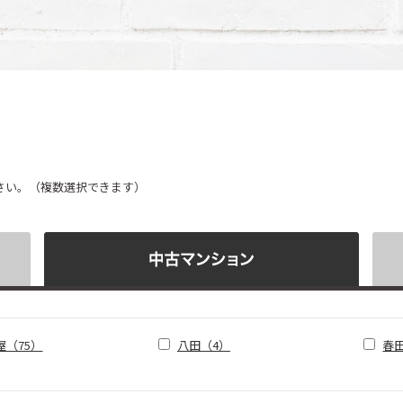
さい。（複数選択できます）
屋（75）
八田（4）
春