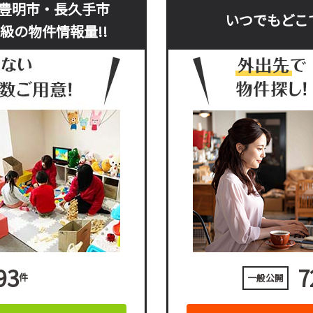
豊明市・長久手市
いつでもどこ
級の物件情報量!!
93
7
件
一般公開