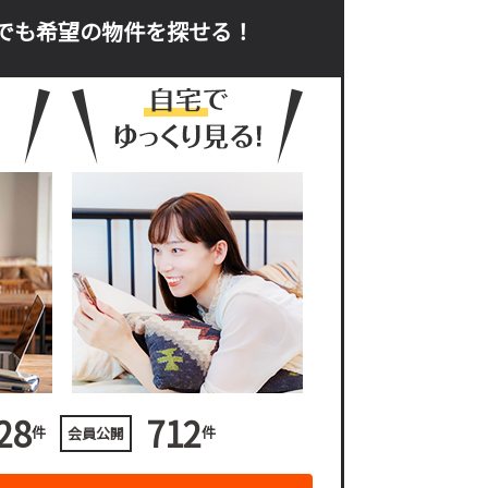
でも希望の物件を探せる！
28
712
件
件
会員公開