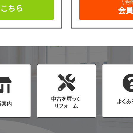
\ 
はこちら
会