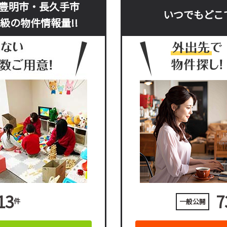
豊明市・長久手市
いつでもどこ
級の物件情報量!!
13
7
件
一般公開