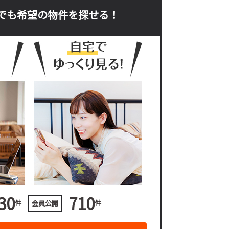
でも希望の物件を探せる！
30
710
件
件
会員公開