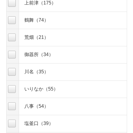
上前津（175）
鶴舞（74）
荒畑（21）
御器所（34）
川名（35）
いりなか（55）
八事（54）
塩釜口（39）