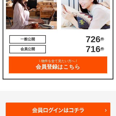
726
件
一般公開
716
件
会員公開
\ 物件を全て見たい方へ /
会員登録はこちら