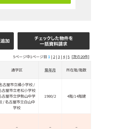
5ページ中1ページ目
1
|
2
|
3
|
4
|
5
[次の20件]
通学区
築年月
所在階/階数
名古屋市立橘小学校 /
名古屋市立老松小学校
名古屋市立伊勢山中学
1980/2
4階/14階建
校 / 名古屋市立白山中
学校
–
–
–