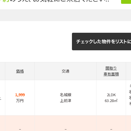
間取り
価格
交通
専有面積
1,999
名城線
2LDK
－
万円
上前津
63.28㎡
–
–
–