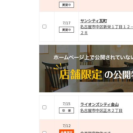
サンシティ瓦町
7/17
名古屋市中区新栄１丁目１２
２８
7/15
ライオンズシティ金山
名古屋市中区正木２丁目
7/12