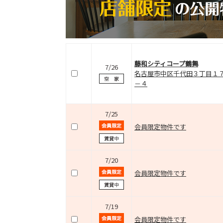
藤和シティコープ鶴舞
7/26
名古屋市中区千代田３丁目１
－４
7/25
会員限定物件です
7/20
会員限定物件です
7/19
会員限定物件です