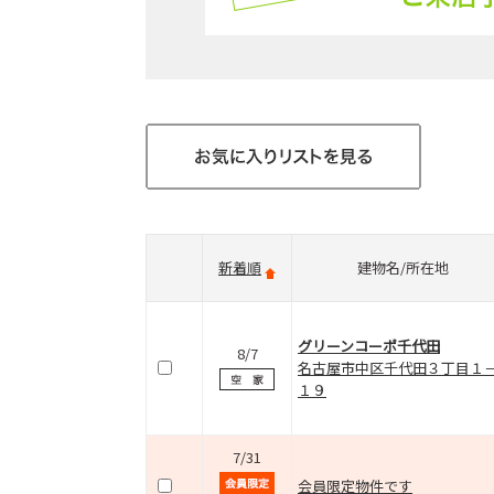
新着順
建物名/所在地
グリーンコーポ千代田
8/7
名古屋市中区千代田３丁目１
１９
7/31
会員限定物件です