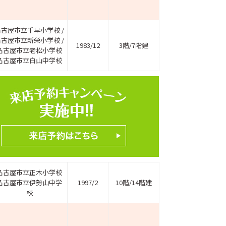
名古屋市立千早小学校 /
名古屋市立新栄小学校 /
1983/12
3階/7階建
名古屋市立老松小学校
名古屋市立白山中学校
ホームページ上で公開
店舗限定の公開物件数
件
来店予約キャンペーン
名古屋市立正木小学校
名古屋市立伊勢山中学
1997/2
10階/14階建
校