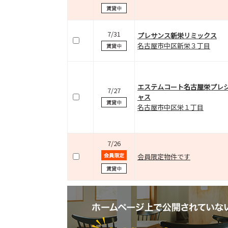
7/31
プレサンス新栄リミックス
名古屋市中区新栄３丁目
エステムコート名古屋栄プレ
7/27
ャス
名古屋市中区栄１丁目
7/26
会員限定物件です