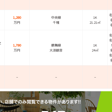
1,280
中央線
1K
万円
千種
21.21㎡
シ
1,780
鶴舞線
1K
万円
大須観音
24㎡
–
–
–