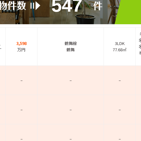
547
3,598
鶴舞線
3LDK
７
万円
鶴舞
77.68㎡
–
–
–
–
–
–
–
–
–