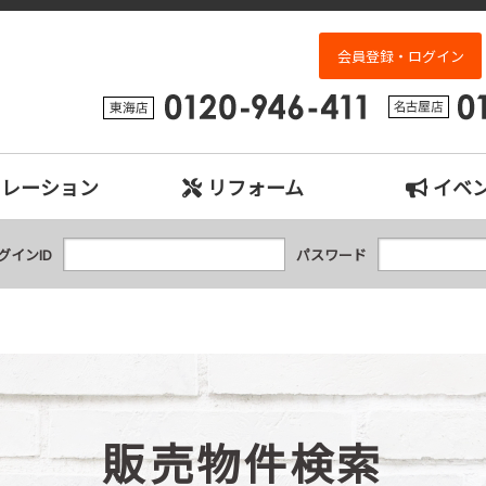
検索｜名古屋市、日進市、東郷町、豊明市、長久手市、東海市、大府市の中古
会員登録・ログイン
ュレーション
リフォーム
イベ
グインID
パスワード
販売物件検索