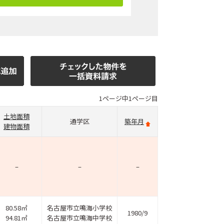
1ページ中1ページ目
土地面積
通学区
築年月
建物面積
–
–
–
80.58㎡
名古屋市立鳴海小学校
1980/9
94.81㎡
名古屋市立鳴海中学校