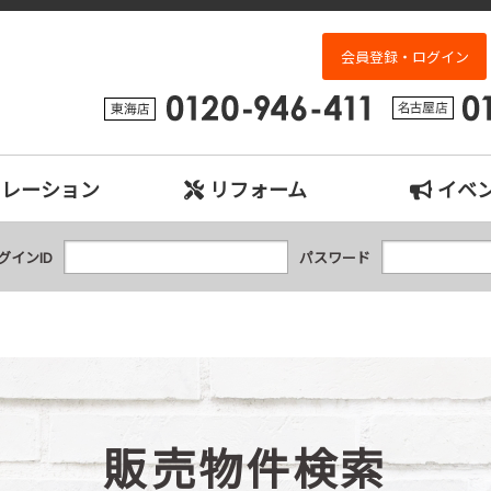
検索｜名古屋市、日進市、東郷町、豊明市、長久手市、東海市、大府市の中古
会員登録・ログイン
ュレーション
リフォーム
イベ
グインID
パスワード
販売物件検索