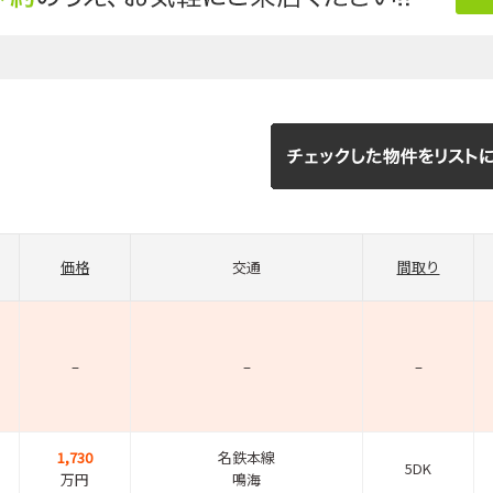
価格
交通
間取り
–
–
–
1,730
名鉄本線
5DK
万円
鳴海