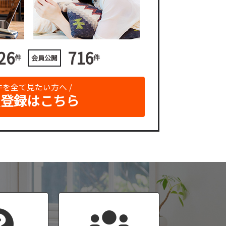
26
716
件
件
会員公開
物件を全て見たい方へ /
員登録はこちら