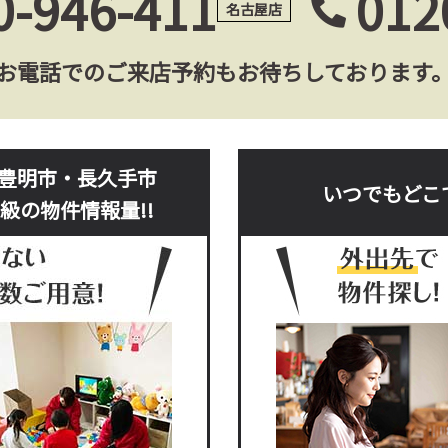
0-946-411
012
名古屋店
お電話でのご来店予約もお待ちしております
豊明市・長久手市
いつでもどこ
級の物件情報量!!